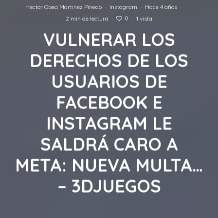
Hector Obed Martinez Pinedo
·
Instagram
·
Hace 4 años
·
·
0
2 min de lectura
·
·
1 vista
VULNERAR LOS
DERECHOS DE LOS
USUARIOS DE
FACEBOOK E
INSTAGRAM LE
SALDRÁ CARO A
META: NUEVA MULTA…
– 3DJUEGOS