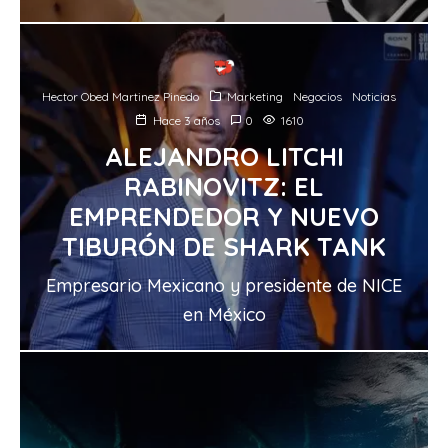
Hector Obed Martinez Pinedo
Marketing
Negocios
Noticias
Hace 3 años
0
1610
ALEJANDRO LITCHI
RABINOVITZ: EL
EMPRENDEDOR Y NUEVO
TIBURÓN DE SHARK TANK
Empresario Mexicano y presidente de NICE
en México