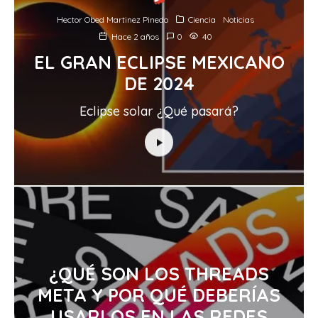
Hector Obed Martinez Pinedo
Ciencia
Noticias
Hace 2 años
0
40
EL GRAN ECLIPSE MEXICANO
DE 2024
Eclipse solar ¿Qué pasará?
¿QUÉ SON LOS THREADS
META Y POR QUÉ DEBERÍAS
USARLOS EN LAS REDES