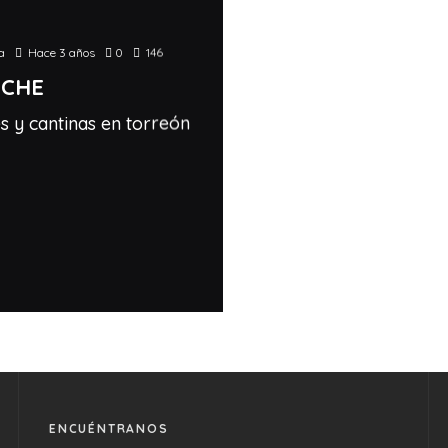
a
Hace 3 años
0
146
OCHE
s y cantinas en torreón
ENCUÉNTRANOS