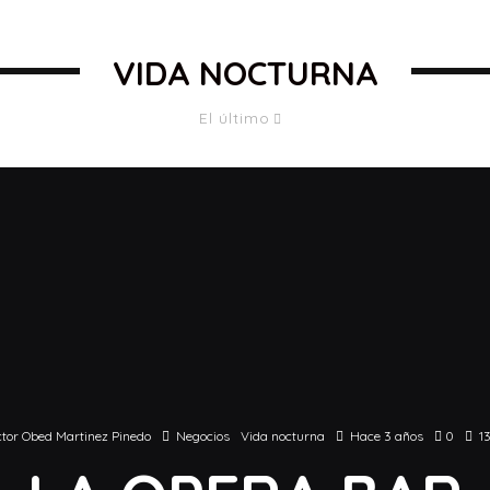
VIDA NOCTURNA
El último
tor Obed Martinez Pinedo
Negocios
Vida nocturna
Hace 3 años
0
1