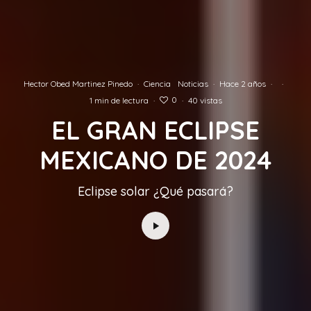
Hector Obed Martinez Pinedo
·
Ciencia
Noticias
·
Hace 2 años
·
·
0
1 min de lectura
·
·
40 vistas
EL GRAN ECLIPSE
MEXICANO DE 2024
Eclipse solar ¿Qué pasará?