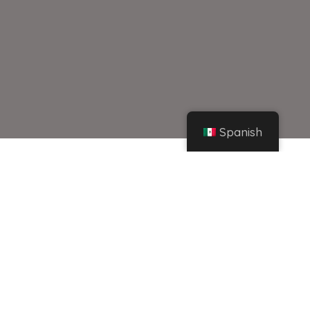
Spanish
Hogar
Instagram
Instagram te dejará compartir historias solo con los seguidores a los que sigues –
MeriStation
Compartir
Instagram te dejará compartir historias solo
con los seguidores a los que