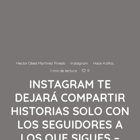
Hector Obed Martinez Pinedo
·
Instagram
·
Hace 4 años
·
·
0
1 min de lectura
·
INSTAGRAM TE
DEJARÁ COMPARTIR
HISTORIAS SOLO CON
LOS SEGUIDORES A
LOS QUE SIGUES –