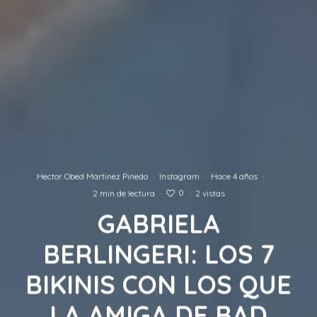
Hector Obed Martinez Pinedo
·
Instagram
·
Hace 4 años
·
·
0
2 min de lectura
·
·
2 vistas
GABRIELA
BERLINGERI: LOS 7
BIKINIS CON LOS QUE
LA AMIGA DE BAD