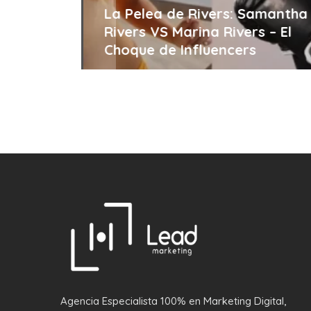
Meta y
La Pelea de Rivers: Samantha
los en
Rivers VS Marina Rivers – El
Choque de Influencers
Agencia Especialista 100% en Marketing Digital,