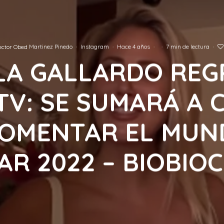
ctor Obed Martinez Pinedo
·
Instagram
·
Hace 4 años
·
·
7 min de lectura
·
LA GALLARDO RE
 TV: SE SUMARÁ A 
OMENTAR EL MUN
AR 2022 – BIOBIOC