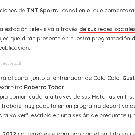
aciones de
TNT Sports
, canal en el que comentará
a estación televisiva a través
de sus redes sociale
ajes que dirán presente en nuestra programación d
publicación.
ntsportscl)
rá al canal junto al entrenador de Colo Colo,
Gust
 exárbitro
Roberto Tobar.
pia comunicadora a través de sus Historias en Ins
) trabajé muy poquito en un programa deportivo d
ara volver”, escribió en una sesión de preguntas y
r 2022
comenzó este domingo con el partido entre 