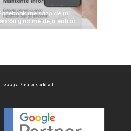
Facebook me saco de mi
sesión y no me deja entrar
Google Partner certified