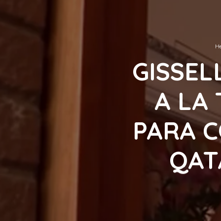
He
GISSEL
A LA
PARA C
QAT