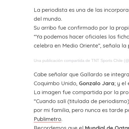
La periodista es una de las incorpor
del mundo.
Su arribo fue confirmado por la propi
“Ya podemos hacer oficiales los fich
celebra en Medio Oriente”, señala la 
Una publicación compartida de TNT Sports Chile (@t
Cabe señalar que Gallardo se integra
Coquimbo Unido,
Gonzalo Jara
; y el
La imagen fue compartida por la pro
“Cuando salí (titulada de periodismo
por mi familia, pero nunca es tarde p
Publimetro
.
Recordemos que el
Mundial de Qata