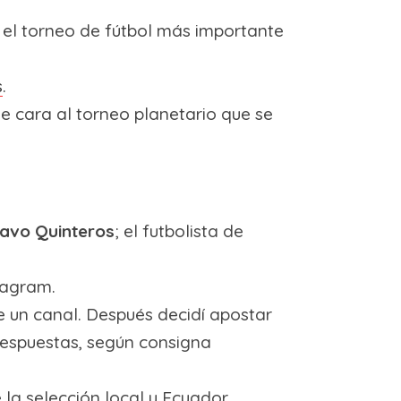
 el torneo de fútbol más importante
s
.
e cara al torneo planetario que se
avo Quinteros
; el futbolista de
tagram.
e un canal. Después decidí apostar
 respuestas, según consigna
la selección local y Ecuador,