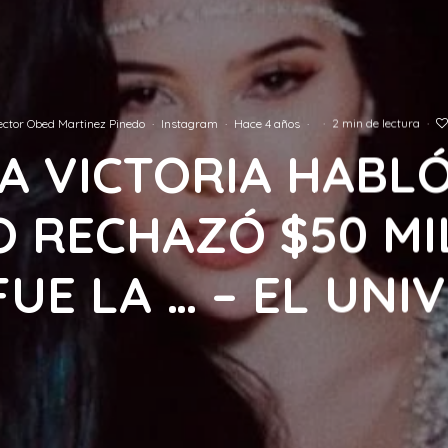
ctor Obed Martinez Pinedo
·
Instagram
·
Hace 4 años
·
·
2 min de lectura
·
A VICTORIA HABL
 RECHAZÓ $50 MI
FUE LA … – EL UNI