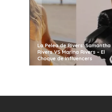
Meta y
La Pelea de Rivers: Samantha
los en
Rivers VS Marina Rivers – El
Choque de Influencers