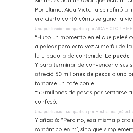
Sin necesidad de decir que esto no s
Por último, Aída Victoria se refirió 
era cierto contó cómo se gana la vi
Una publicación compartida por AIDA VICTORIA M
“Hubo un momento en el que peleé c
a pelear pero esta vez sí me fui de 
la creadora de contenido.
Le puede i
Y para terminar de convencer a sus 
ofreció 50 millones de pesos a una p
tomarse un café con él.
“50 millones de pesos por sentarse a
confesó.
Una publicación compartida por Rechismes (@rech
Y añadió: “Pero no, esa misma plata
romántico en mí, sino que simplemen