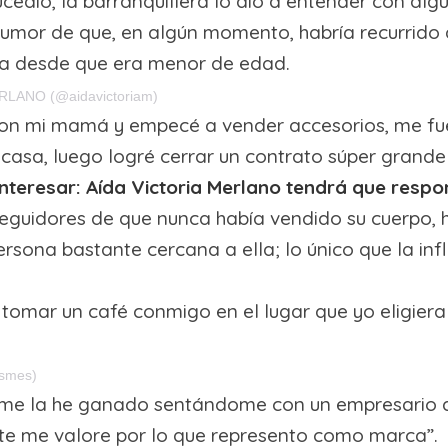
ucedió, la barranquillera lo dio a entender con al
al rumor de que, en algún momento, habría recurrido 
da desde que era menor de edad.
ERLANO (@aidavictoriam)
on mi mamá y empecé a vender accesorios, me fue
la casa, luego logré cerrar un contrato súper gran
nteresar: Aída Victoria Merlano tendrá que respo
seguidores de que nunca había vendido su cuerpo,
ersona bastante cercana a ella; lo único que la in
 tomar un café conmigo en el lugar que yo eligiera
ismes)
 me la he ganado sentándome con un empresario qu
te me valore por lo que represento como marca”.