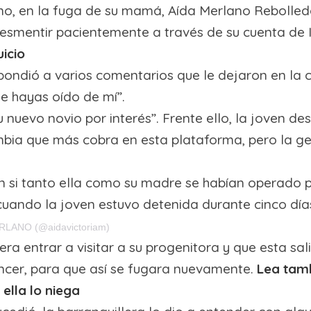
o no, en la fuga de su mamá, Aída Merlano Rebolled
esmentir pacientemente a través de su cuenta de 
icio
spondió a varios comentarios que le dejaron en la c
ue hayas oído de mí”.
u nuevo novio por interés”. Frente ello, la joven de
bia que más cobra en esta plataforma, pero la g
n si tanto ella como su madre se habían operado pa
 cuando la joven estuvo detenida durante cinco día
ERLANO (@aidavictoriam)
ra entrar a visitar a su progenitora y que esta sal
encer, para que así se fugara nuevamente.
Lea tamb
 ella lo niega