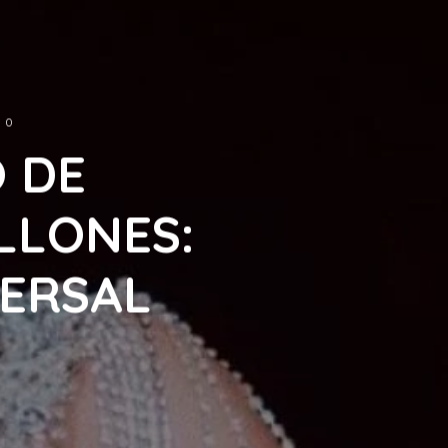
0
Ó DE
LLONES:
VERSAL