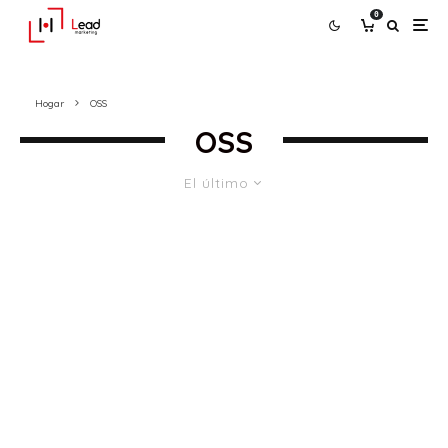
0
Hogar
OSS
OSS
El último