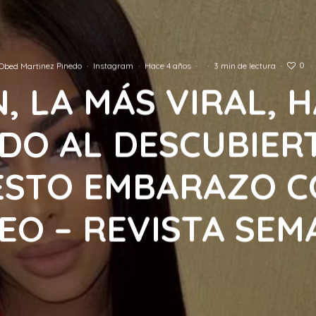
0
Obed Martinez Pinedo
·
Instagram
·
Hace 4 años
·
·
3 min de lectura
·
·
N, LA MÁS VIRAL, 
DO AL DESCUBIER
ESTO EMBARAZO C
EO – REVISTA SE