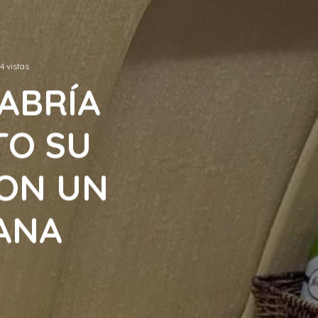
4 vistas
HABRÍA
TO SU
ON UN
MANA