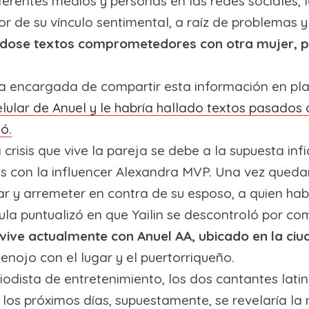
rentes medios y personas en las redes sociales, l
or de su vínculo sentimental, a raíz de problemas y
iándose textos comprometedores con otra mujer, 
e la encargada de compartir esta información en 
celular de Anuel y le habría hallado textos pasado
dó.
a crisis que vive la pareja se debe a la supuesta inf
 con la influencer Alexandra MVP. Una vez quedaro
nar y arremeter en contra de su esposo, a quien ha
la puntualizó en que Yailin se descontroló por co
vive actualmente con Anuel AA, ubicado en la ci
enojo con el lugar y el puertorriqueño.
iodista de entretenimiento, los dos cantantes latin
los próximos días, supuestamente, se revelaría la n