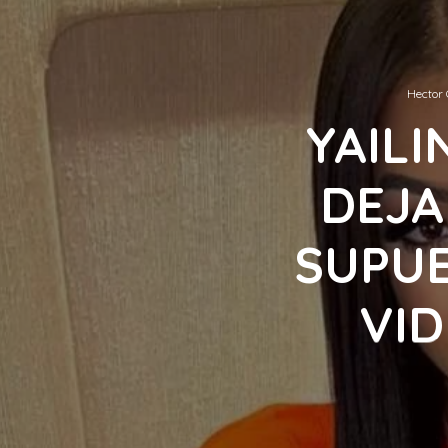
Hector 
YAILI
DEJA
SUPU
VID