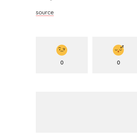
source
0
0