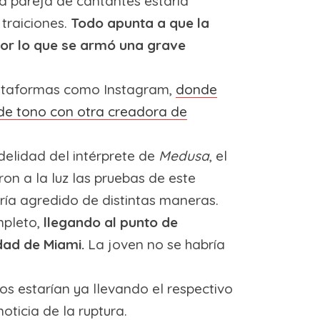
a pareja de cantantes estaría
 traiciones.
Todo apunta a que la
por lo que se armó una grave
plataformas como Instagram,
donde
s de tono con otra creadora de
idelidad del intérprete de
Medusa
, el
n a la luz las pruebas de este
bría agredido de distintas maneras.
mpleto,
llegando al punto de
udad de Miami.
La joven no se habría
os estarían ya llevando el respectivo
oticia de la ruptura.