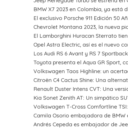
Jeep Renegade Turbo se estrena en C
BMW X7 2023 en Colombia, ya está di
El exclusivo Porsche 911 Edición 50 
Chevrolet Montana 2023, la nueva pi
El Lamborghini Huracan Sterrato tie
Opel Astra Electric, así es el nuevo 
Los Audi RS 6 Avant y RS 7 Sportba
Toyota presenta el Aqua GR Sport, co
Volkswagen Taos Highline: un acerta
Citroën C4 Cactus Shine: Una alternat
Renault Duster Intens CVT: Una vers
Kia Sonet Zenith AT: Un simpático SU
Volkswagen T-Cross Comfortline TSI: 
Camila Osorio embajadora de BMW o
Andrés Cepeda es embajador de Je