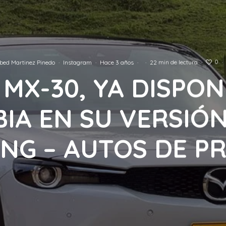
0
bed Martinez Pinedo
·
Instagram
·
Hace 3 años
·
·
22 min de lectura
·
·
MX-30, YA DISPON
IA EN SU VERSIÓ
NG – AUTOS DE P