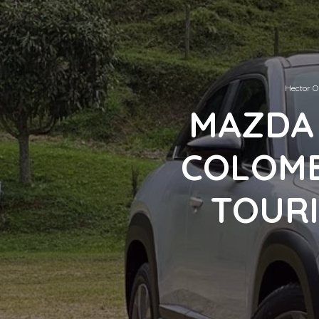
Hector O
MAZDA 
COLOMB
TOURI