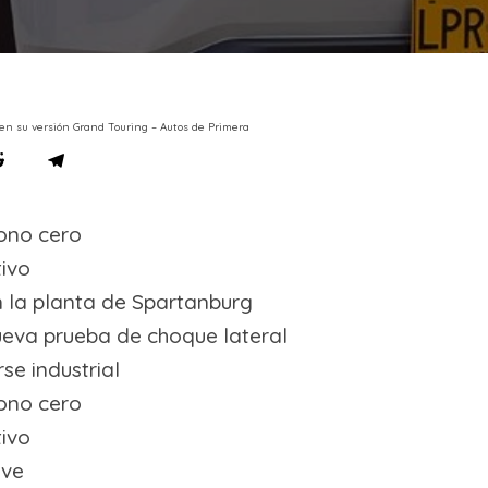
en su versión Grand Touring – Autos de Primera
ono cero
tivo
n la planta de Spartanburg
nueva prueba de choque lateral
se industrial
ono cero
tivo
ave