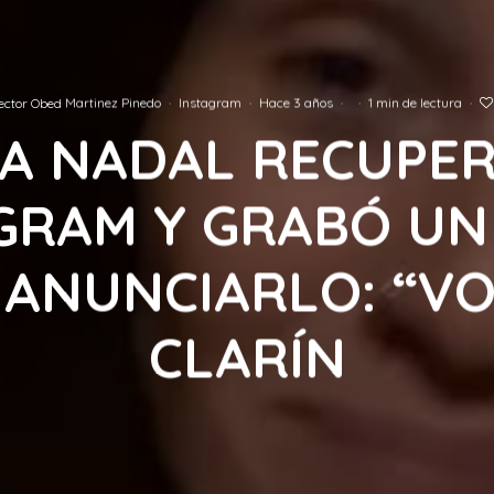
ector Obed Martinez Pinedo
·
Instagram
·
Hace 3 años
·
·
1 min de lectura
·
A NADAL RECUPE
GRAM Y GRABÓ UN
 ANUNCIARLO: “VOL
CLARÍN