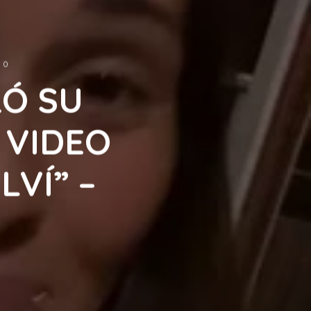
0
RÓ SU
 VIDEO
VÍ” –