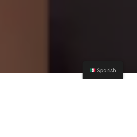
Spanish
Hogar
Instagram
Gabriela Herrera CANSADA que le pregunten por Sergio George: "¡Ya me tienen
hasta acá!" [VIDEO] – ElPopular.pe
Compartir