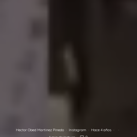
Hector Obed Martinez Pinedo
·
Instagram
·
Hace 4 años
·
·
0