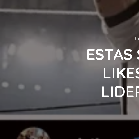
He
ESTAS
LIKE
LIDE