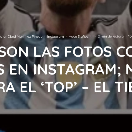
ctor Obed Martinez Pinedo
·
Instagram
·
Hace 3 años
·
·
2 min de lectura
·
 SON LAS FOTOS C
S EN INSTAGRAM; 
RA EL ‘TOP’ – EL T