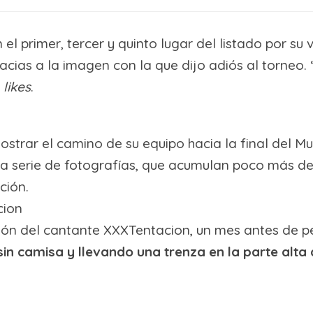
l primer, tercer y quinto lugar del listado por su v
ias a la imagen con la que dijo adiós al torneo. “
e
likes
.
trar el camino de su equipo hacia la final del Mund
na serie de fotografías, que acumulan poco más d
ción.
cion
ación del cantante XXXTentacion, un mes antes de p
, sin camisa y llevando una trenza en la parte al