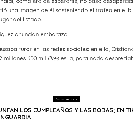
 Mundial, como era de esperarse, no pasó desapercib
tió una imagen de él sosteniendo el trofeo en el 
ugar del listado.
dríguez anuncian embarazo
usaba furor en las redes sociales: en ella, Cristi
 millones 600 mil
likes
es la, para nada despreciabl
Véase también
UNFAN LOS CUMPLEAÑOS Y LAS BODAS; EN TI
ANGUARDIA