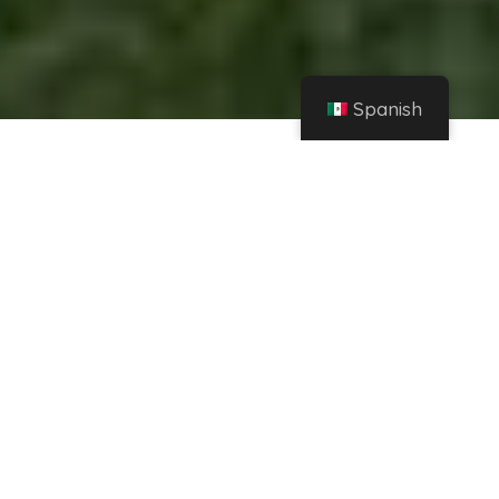
Spanish
Hogar
Instagram
El incómodo momento que le hizo pasar La Liendra a una trabajadora informal –
Revista Semana
Compartir
Carlos Mauricio Osorio Gómez, más conocido
como La Liendra, se ha consolidado como
uno de los influenciadores y generadores de
contenido más importantes y mencionados
en Colombia, debido a los videos que