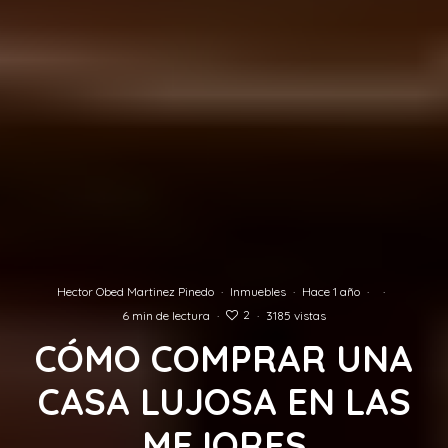
Hector Obed Martinez Pinedo
·
Inmuebles
·
Hace 1 año
·
·
2
6 min de lectura
·
·
3185 vistas
CÓMO COMPRAR UNA
CASA LUJOSA EN LAS
MEJORES